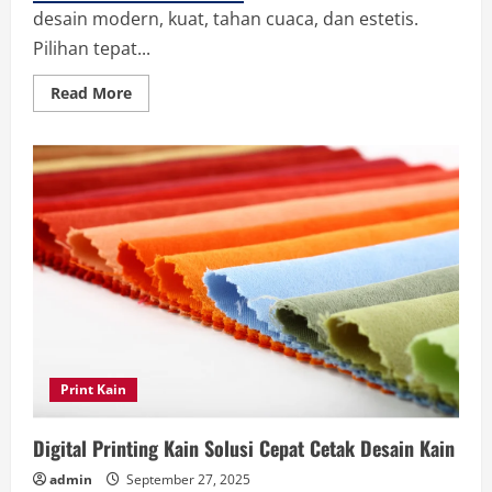
desain modern, kuat, tahan cuaca, dan estetis.
Pilihan tepat...
Read
Read More
more
about
Inspirasi
Desain
Atap
Baja
Ringan
Spandek
untuk
Rumah
Minimalis
Print Kain
Digital Printing Kain Solusi Cepat Cetak Desain Kain
admin
September 27, 2025