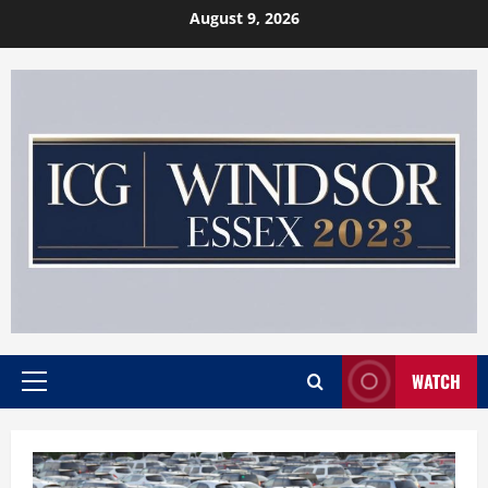
Skip
August 9, 2026
to
content
WATCH
Primary
Menu