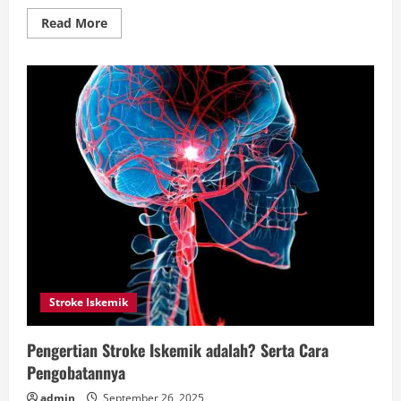
Read
Read More
more
about
Tips
Memilih
Kursi
Refleksi
Elektrik
Terbaik
dan
Berkualitas
Stroke Iskemik
Pengertian Stroke Iskemik adalah? Serta Cara
Pengobatannya
admin
September 26, 2025