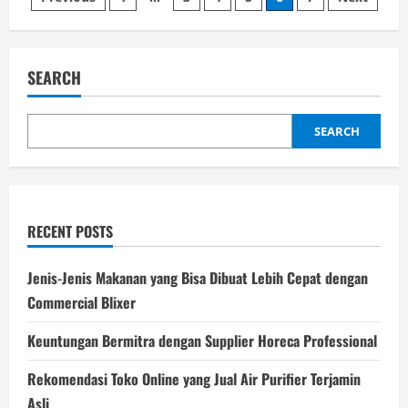
Posts
Pure
Zinc
pagination
Oxide
Powder
from
Composition
SEARCH
to
Function
SEARCH
RECENT POSTS
Jenis-Jenis Makanan yang Bisa Dibuat Lebih Cepat dengan
Commercial Blixer
Keuntungan Bermitra dengan Supplier Horeca Professional
Rekomendasi Toko Online yang Jual Air Purifier Terjamin
Asli