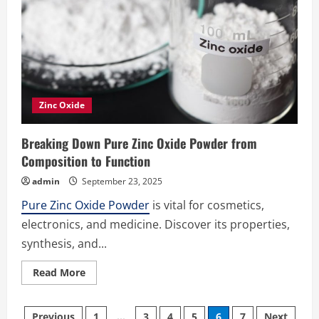
Zinc Oxide
Breaking Down Pure Zinc Oxide Powder from
Composition to Function
admin
September 23, 2025
Pure Zinc Oxide Powder
is vital for cosmetics,
electronics, and medicine. Discover its properties,
synthesis, and...
Read
Read More
more
about
Breaking
Down
Previous
1
…
3
4
5
6
7
Next