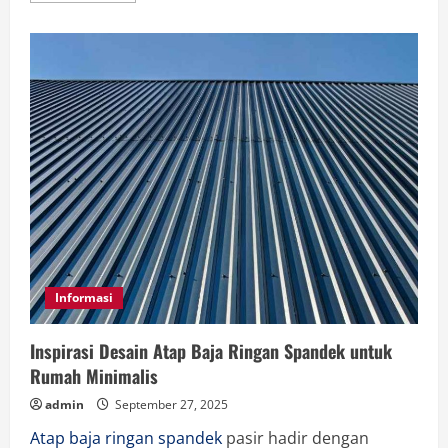
about
Kriteria
Jasa
Print
Buku
Berkualitas
dan
Terpercaya
Informasi
Inspirasi Desain Atap Baja Ringan Spandek untuk
Rumah Minimalis
admin
September 27, 2025
Atap baja ringan spandek
pasir hadir dengan