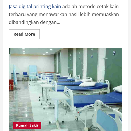
Jasa digital printing kain
adalah metode cetak kain
terbaru yang menawarkan hasil lebih memuaskan
dibandingkan dengan...
Read
Read More
more
about
Digital
Printing
Kain
Solusi
Cepat
Cetak
Desain
Kain
Rumah Sakit