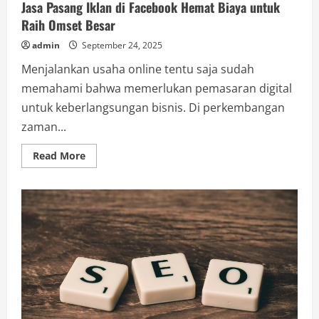
Jasa Pasang Iklan di Facebook Hemat Biaya untuk
Raih Omset Besar
admin
September 24, 2025
Menjalankan usaha online tentu saja sudah
memahami bahwa memerlukan pemasaran digital
untuk keberlangsungan bisnis. Di perkembangan
zaman...
Read
Read More
more
about
Jasa
Pasang
Iklan
di
Facebook
Hemat
Biaya
untuk
Raih
Omset
Besar