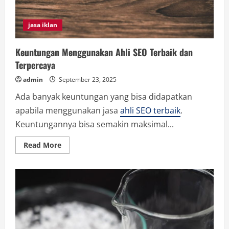
jasa iklan
Keuntungan Menggunakan Ahli SEO Terbaik dan
Terpercaya
admin
September 23, 2025
Ada banyak keuntungan yang bisa didapatkan
apabila menggunakan jasa
ahli SEO terbaik
.
Keuntungannya bisa semakin maksimal...
Read
Read More
more
about
Keuntungan
Menggunakan
Ahli
SEO
Terbaik
dan
Terpercaya