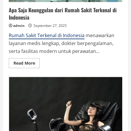
Apa Saja Keunggulan dari Rumah Sakit Terkenal di
Indonesia
admin
September 27, 2025
Rumah Sakit Terkenal di Indonesia
menawarkan
layanan medis lengkap, dokter berpengalaman,
serta fasilitas modern untuk perawatan...
Read
Read More
more
about
Apa
Saja
Keunggulan
dari
Rumah
Sakit
Terkenal
di
Indonesia