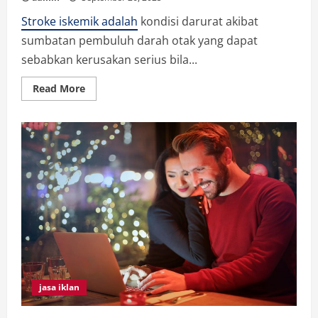
Stroke iskemik adalah
kondisi darurat akibat
sumbatan pembuluh darah otak yang dapat
sebabkan kerusakan serius bila...
Read
Read More
more
about
Pengertian
Stroke
Iskemik
adalah?
Serta
Cara
Pengobatannya
jasa iklan