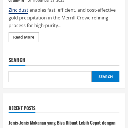
admin
November 21, 2025
Zinc dust
enables fast, efficient, and cost-effective
gold precipitation in the Merrill-Crowe refining
process for high-purity...
Read
Read More
more
about
Modern
Metal
Protection
SEARCH
Innovation
with
Zinc
Dust
SEARCH
RECENT POSTS
Jenis-Jenis Makanan yang Bisa Dibuat Lebih Cepat dengan