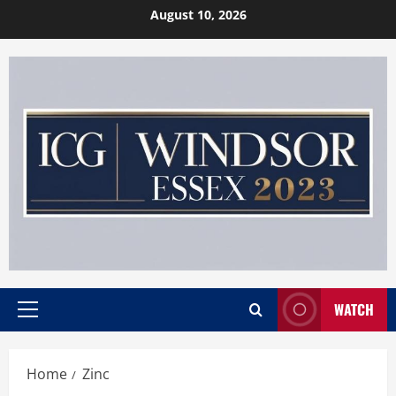
Skip
August 10, 2026
to
content
WATCH
Primary
Menu
Home
Zinc