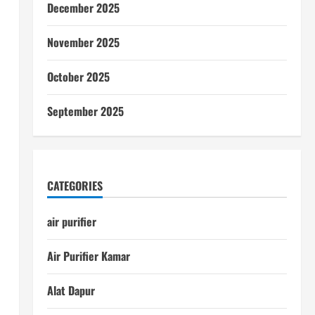
December 2025
November 2025
October 2025
September 2025
CATEGORIES
air purifier
Air Purifier Kamar
s
Alat Dapur