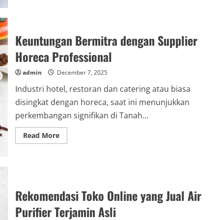
Dibuat
Lebih
Cepat
dengan
Commercial
Keuntungan Bermitra dengan Supplier
Blixer
Horeca Professional
admin
December 7, 2025
Industri hotel, restoran dan catering atau biasa
disingkat dengan horeca, saat ini menunjukkan
perkembangan signifikan di Tanah...
Read
Read More
more
about
Keuntungan
Bermitra
dengan
Supplier
Horeca
Professional
Rekomendasi Toko Online yang Jual Air
Purifier Terjamin Asli