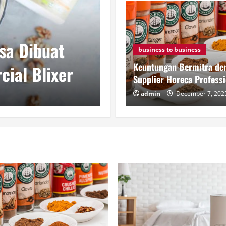
air purifier
n Supplier
Rekomendasi To
business to business
Keuntungan Bermitra de
Purifier Terjami
Supplier Horeca Professi
admin
admin
November 29, 2025
December 7, 202