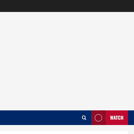
WATCH