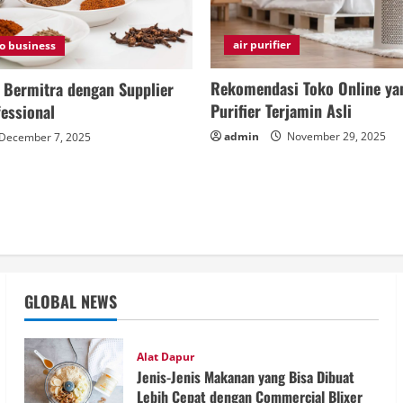
air purifier
o business
Rekomendasi Toko Online yan
 Bermitra dengan Supplier
Purifier Terjamin Asli
essional
admin
November 29, 2025
December 7, 2025
GLOBAL NEWS
Alat Dapur
Jenis-Jenis Makanan yang Bisa Dibuat
Lebih Cepat dengan Commercial Blixer