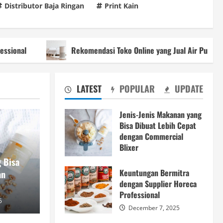
Distributor Baja Ringan
Print Kain
Rekomendasi Toko Online yang Jual Air Purifier Terjamin Asl
LATEST
POPULAR
UPDATE
Jenis-Jenis Makanan yang
Bisa Dibuat Lebih Cepat
dengan Commercial
Blixer
g Bisa
December 8, 2025
Keuntungan Bermitra
an
dengan Supplier Horeca
Professional
5
December 7, 2025