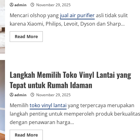
admin
November 29, 2025
Mencari olshop yang
jual air purifier
asli tidak sulit
karena Xiaomi, Philips, Levoit, Dyson dan Sharp...
Read
Read More
more
about
Rekomendasi
Toko
Online
yang
Jual
Air
Langkah Memilih Toko Vinyl Lantai yang
Purifier
Terjamin
Tepat untuk Rumah Idaman
Asli
admin
November 29, 2025
Memilih
toko vinyl lantai
yang terpercaya merupakan
langkah penting untuk memperoleh produk berkualita
dengan penawaran harga...
Read
Read More
more