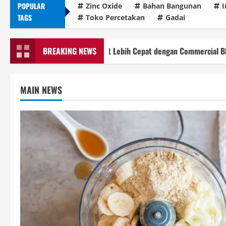
POPULAR
Zinc Oxide
Bahan Bangunan
I
TAGS
Toko Percetakan
Gadai
nan yang Bisa Dibuat Lebih Cepat dengan Commercial Blixer
BREAKING NEWS
MAIN NEWS