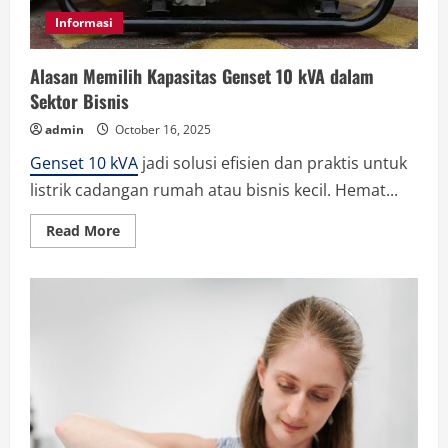
Informasi
Alasan Memilih Kapasitas Genset 10 kVA dalam
Sektor Bisnis
admin
October 16, 2025
Genset 10 kVA
jadi solusi efisien dan praktis untuk
listrik cadangan rumah atau bisnis kecil. Hemat...
Read
Read More
more
about
Alasan
Memilih
Kapasitas
Genset
10
kVA
dalam
Sektor
Bisnis