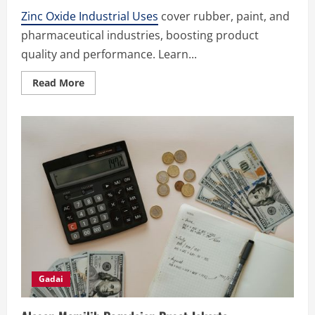
Zinc Oxide Industrial Uses
cover rubber, paint, and
pharmaceutical industries, boosting product
quality and performance. Learn...
Read
Read More
more
about
What
are
the
Functions
of
Zinc
Oxide
Industrial
Uses?
Gadai