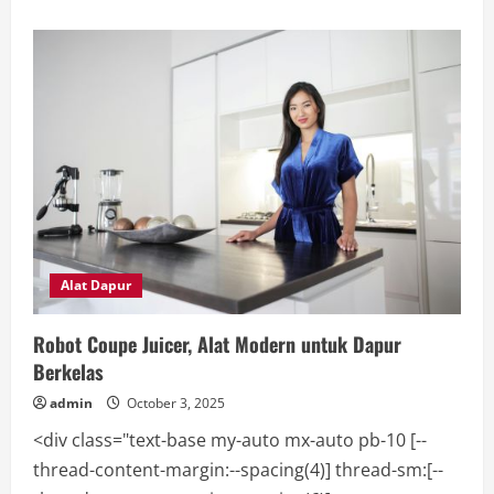
about
Tempat
Gadai
Tas
Branded
Aman
untuk
Koleksi
Mewah
Alat Dapur
Robot Coupe Juicer, Alat Modern untuk Dapur
Berkelas
admin
October 3, 2025
<div class="text-base my-auto mx-auto pb-10 [--
thread-content-margin:--spacing(4)] thread-sm:[--