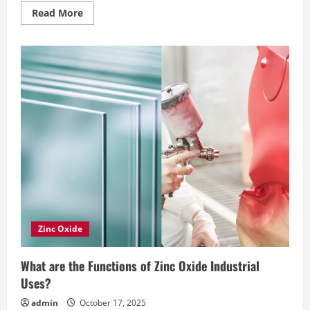
Read
Read More
more
about
Jual
Hollow
Galvanis,
Apa
Perbedaannya
dengan
Galvalum?
Zinc Oxide
What are the Functions of Zinc Oxide Industrial
Uses?
admin
October 17, 2025