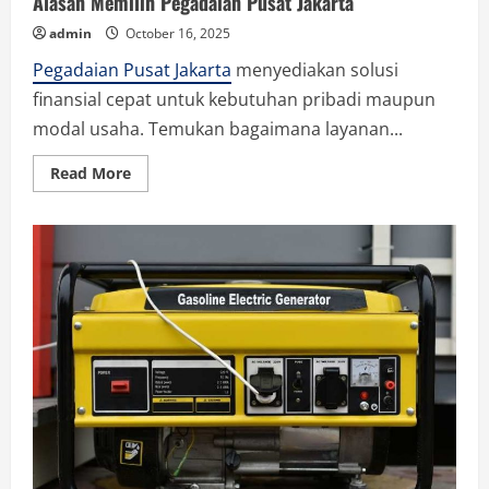
Alasan Memilih Pegadaian Pusat Jakarta
admin
October 16, 2025
Pegadaian Pusat Jakarta
menyediakan solusi
finansial cepat untuk kebutuhan pribadi maupun
modal usaha. Temukan bagaimana layanan...
Read
Read More
more
about
Alasan
Memilih
Pegadaian
Pusat
Jakarta