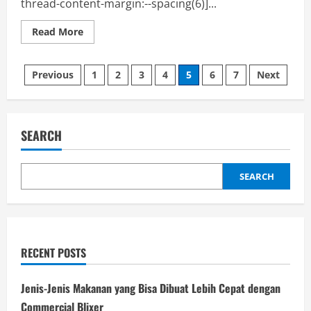
thread-content-margin:--spacing(6)]...
Read
Read More
more
about
Robot
Posts
Coupe
Previous
1
2
3
4
5
6
7
Next
Juicer,
Alat
pagination
Modern
untuk
Dapur
Berkelas
SEARCH
SEARCH
RECENT POSTS
Jenis-Jenis Makanan yang Bisa Dibuat Lebih Cepat dengan
Commercial Blixer