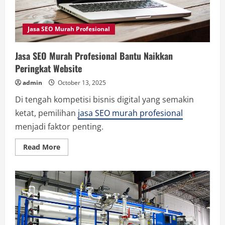
Jasa SEO Murah Profesional
Jasa SEO Murah Profesional Bantu Naikkan
Peringkat Website
admin
October 13, 2025
Di tengah kompetisi bisnis digital yang semakin
ketat, pemilihan
jasa SEO murah profesional
menjadi faktor penting.
Read
Read More
more
about
Jasa
SEO
Murah
Profesional
Bantu
Naikkan
Peringkat
Website