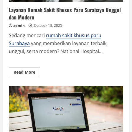
Layanan Rumah Sakit Khusus Paru Surabaya Unggul
dan Modern
admin
October 13, 2025
Sedang mencari
rumah sakit khusus paru
Surabaya
yang memberikan layanan terbaik,
unggul, serta modern? National Hospital...
Read
Read More
more
about
Layanan
Rumah
Sakit
Khusus
Paru
Surabaya
Unggul
dan
Modern