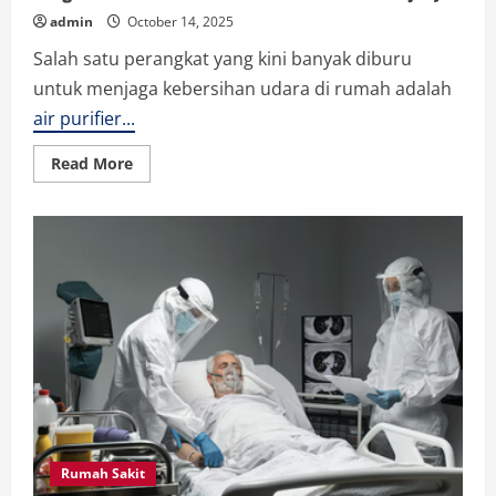
admin
October 14, 2025
Salah satu perangkat yang kini banyak diburu
untuk menjaga kebersihan udara di rumah adalah
air purifier...
Read
Read More
more
about
Fungsi
Utama
Air
Purifier
Kamar
dan
Cara
Kerjanya
Rumah Sakit