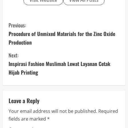
C
Previous:
o
Procedure of Unmixed Materials for the Zinc Oxide
Production
n
Next:
t
Inspirasi Fashion Muslimah Lewat Layanan Cetak
i
Hijab Printing
n
u
Leave a Reply
e
Your email address will not be published.
Required
R
fields are marked
*