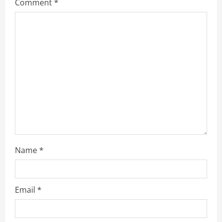
e
Comment
*
a
d
i
n
g
Name
*
Email
*