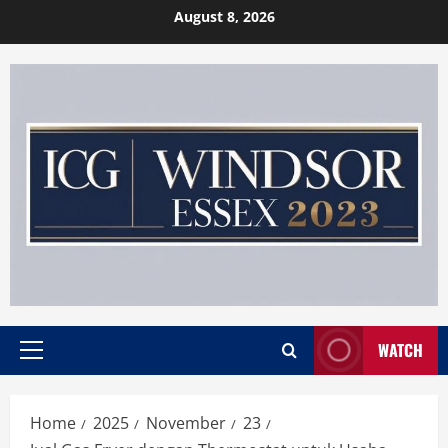
Skip
August 8, 2026
to
content
WATCH
Primary
Menu
Home
2025
November
23