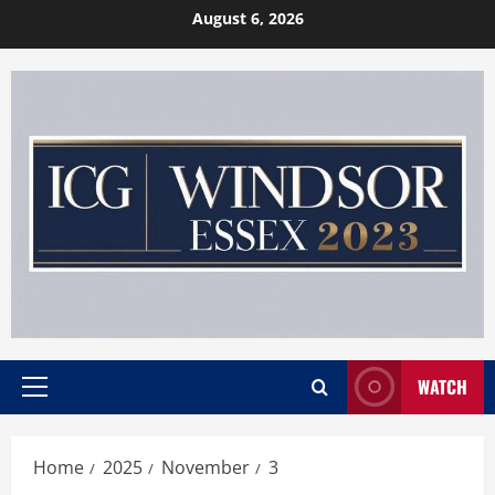
Skip
August 6, 2026
to
content
WATCH
Primary
Menu
Home
2025
November
3