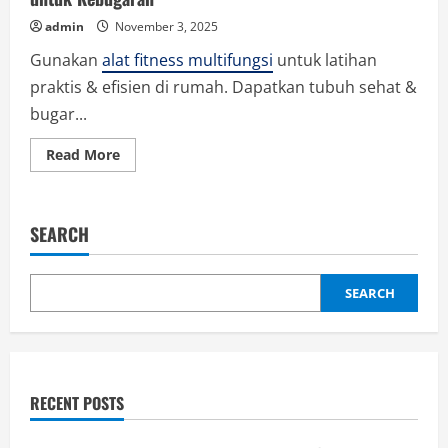
admin
November 3, 2025
Gunakan
alat fitness multifungsi
untuk latihan
praktis & efisien di rumah. Dapatkan tubuh sehat &
bugar...
Read
Read More
more
about
Alat
Fitness
Multifungsi
SEARCH
Solusi
Praktis
dan
Efisien
untuk
SEARCH
Kebugaran
RECENT POSTS