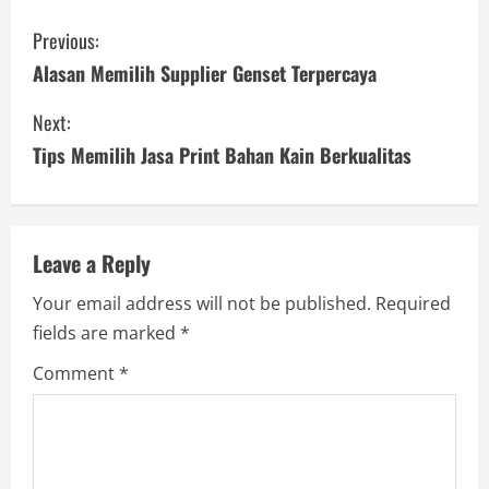
C
Previous:
o
Alasan Memilih Supplier Genset Terpercaya
n
Next:
Tips Memilih Jasa Print Bahan Kain Berkualitas
t
i
n
Leave a Reply
u
Your email address will not be published.
Required
fields are marked
*
e
Comment
*
R
e
a