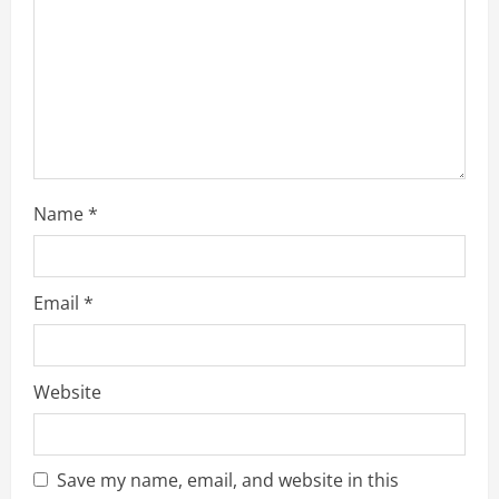
d
i
n
g
Name
*
Email
*
Website
Save my name, email, and website in this