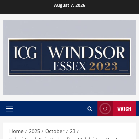
Skip
August 7, 2026
to
content
WATCH
Primary
Menu
Home
2025
October
23